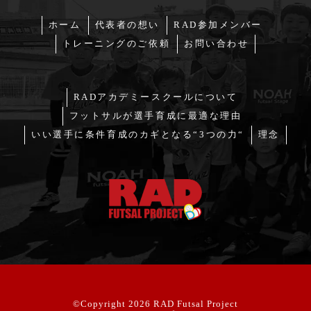
ホーム
代表者の想い
RAD参加メンバー
トレーニングのご依頼
お問い合わせ
RADアカデミースクールについて
フットサルが選手育成に最適な理由
いい選手に条件育成のカギとなる“3つの力“
理念
©Copyright 2026
RAD Futsal Project