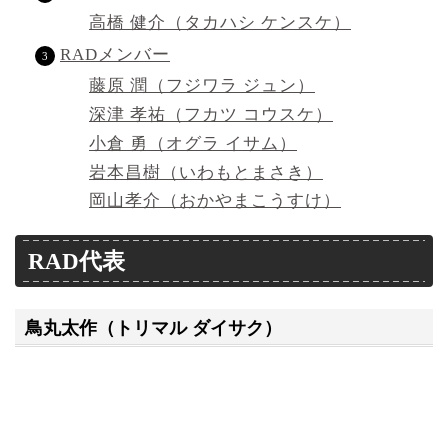
高橋 健介（タカハシ ケンスケ）
RADメンバー
藤原 潤（フジワラ ジュン）
深津 孝祐（フカツ コウスケ）
小倉 勇（オグラ イサム）
岩本昌樹（いわもとまさき）
岡山孝介（おかやまこうすけ）
RAD代表
鳥丸太作（トリマル ダイサク）